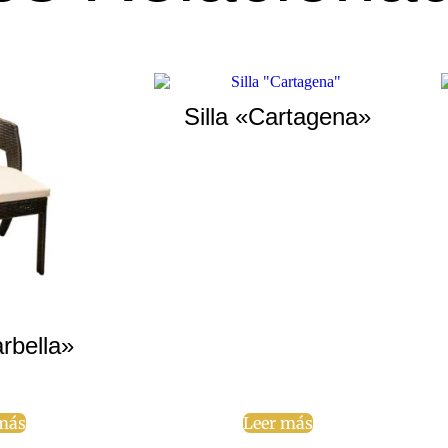
Silla «Cartagena»
arbella»
más
Leer más