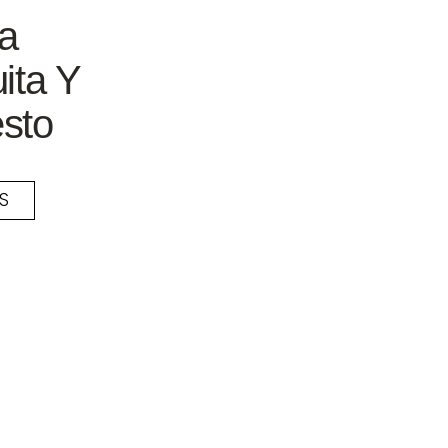
na
ita Y
sto
S