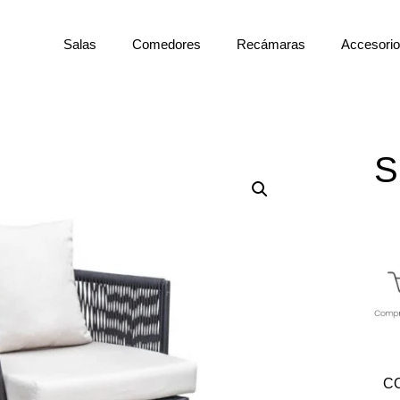
Salas
Comedores
Recámaras
Accesori
S
C