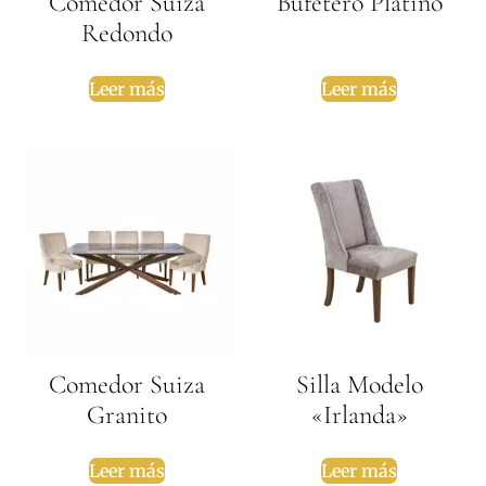
Comedor Suiza
Bufetero Platino
Redondo
Leer más
Leer más
Comedor Suiza
Silla Modelo
Granito
«Irlanda»
Leer más
Leer más